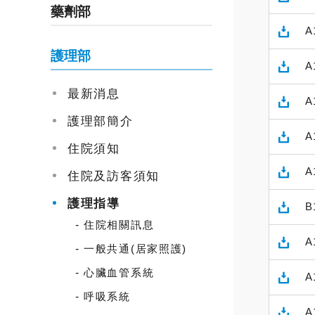
藥劑部
A
護理部
A
最新消息
A
護理部簡介
A
住院須知
A
住院及訪客須知
護理指導
B
住院相關訊息
A
一般共通(居家照護)
心臟血管系統
A
呼吸系統
A