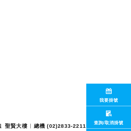
我要掛號
查詢/取消掛號
聖賢大樓
總機 (02)2833-2211