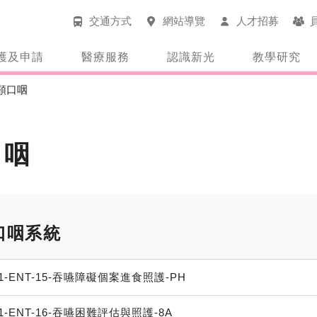
交通方式
網站導覽
人才招募
護及申請
醫療服務
認識新光
教學研究
頸口咽
口咽
口咽系統
1-ENT-15-吞嚥障礙個案進食照護-PH
1-ENT-16-吞嚥困難評估與照護-8A