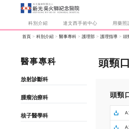
科別介紹
達文西手術中心
用藥照
首頁
科別介紹
醫事專科
護理部
護理指導
頭
醫事專科
頭頸
放射診斷科
頭頸
腫瘤治療科
A
核子醫學科
A