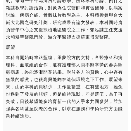
刺。每週一中午為病房討論教學、臨床專科討論、例行之
雜誌教學討論活動，對象為住院醫師和實習醫師，以病案
討論、疾病介紹、骨髓抹片教學為主。本科積極參與台大
輔大北醫之研究計劃，研究成果有論文發表，本科同時肩
負醫學中心之支援扶植地區醫院之工作：賴泓誌主任支援
永和耕莘醫院門診、游介宇醫師支援羅東博愛醫院。
展望
本科自開始時篳路藍縷，承蒙院方的支持，各醫療科和病
理科、血液組的合作，還有護理部人員不辭辛勞的參與照
顧病患，終能逐漸開花結果。對於各方的贊助，心中存有
無限的感激，也很高興能夠在這個環境之下工作。展望未
來，由於本科的員額少，工作量繁重，在有些地方，難免
也遇到了發展的瓶頸，但是維持現狀，即是落伍，為了再
突破，日後希望能多培育新一代的人手來共同參與，並加
強與各科甚至院際的合作，以求在服務和學術研究方面能
夠持續進步。