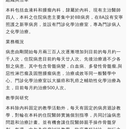
本科包括血液科和腫瘤內科，隸屬於內科。現有主治醫師
四人，本科之住院病患主要集中於8B病房，在8A設有安寧
照護之新寧病房，並設有門診化學治療室，專為門診病人
之化學治療。
業務概況
病患由剛開始每月兩三百人次逐漸增加到目前的每月約一
千人次，住院病患目前約每天廿人次。先後治療過不少各
類之病患。其中包含骨髓病變，白血病、多發性骨髓瘤,與
惡性淋巴瘤及固態腫瘤病患，治療成效等同一般醫學中
心。門診化學治療室以大腸癌和乳癌之輔助性化學治療為
主，目前每月約治療500人次。
教學與研究
本科除內科固定的教學活動外，每天有固定的病房迴診教
學，對輪在本科的住院醫師實施個別指導，共同討論病患
問題和治療計畫。並有機會讓住院醫師親手操作骨髓穿