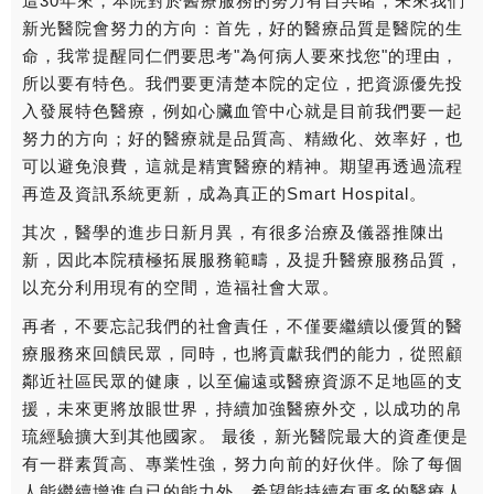
這30年來，本院對於醫療服務的努力有目共睹，未來我們
新光醫院會努力的方向：首先，好的醫療品質是醫院的生
命，我常提醒同仁們要思考"為何病人要來找您"的理由，
所以要有特色。我們要更清楚本院的定位，把資源優先投
入發展特色醫療，例如心臟血管中心就是目前我們要一起
努力的方向；好的醫療就是品質高、精緻化、效率好，也
可以避免浪費，這就是精實醫療的精神。期望再透過流程
再造及資訊系統更新，成為真正的Smart Hospital。
其次，醫學的進步日新月異，有很多治療及儀器推陳出
新，因此本院積極拓展服務範疇，及提升醫療服務品質，
以充分利用現有的空間，造福社會大眾。
再者，不要忘記我們的社會責任，不僅要繼續以優質的醫
療服務來回饋民眾，同時，也將貢獻我們的能力，從照顧
鄰近社區民眾的健康，以至偏遠或醫療資源不足地區的支
援，未來更將放眼世界，持續加強醫療外交，以成功的帛
琉經驗擴大到其他國家。 最後，新光醫院最大的資產便是
有一群素質高、專業性強，努力向前的好伙伴。除了每個
人能繼續增進自已的能力外，希望能持續有更多的醫療人