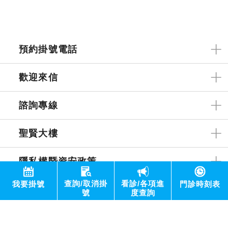
預約掛號電話
歡迎來信
諮詢專線
聖賢大樓
隱私權暨資安政策
查詢/取消掛
看診/各項進
我要掛號
門診時刻表
網站內容為新光醫院所有未經許可 請勿任意轉載 ｜ 最佳解析
號
度查詢
度為1440x768 | 維護者：資訊部