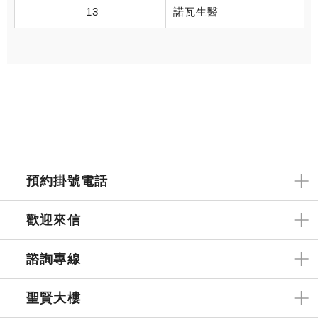
13
諾瓦生醫
預約掛號電話
歡迎來信
諮詢專線
聖賢大樓