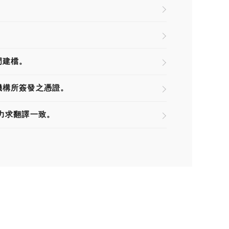
門建檔。
機構所簽發之憑證。
力求翻譯一致。