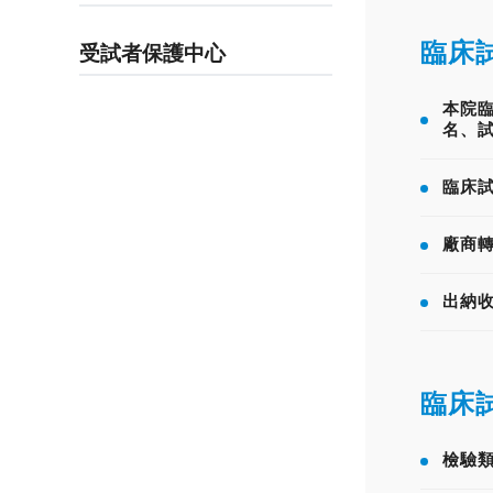
臨床
受試者保護中心
本院
名、
臨床
廠商
出納
臨床
檢驗