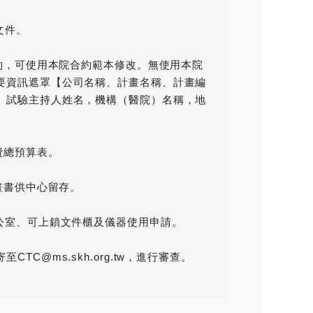
文件。
草約，可使用本院合約範本修改。無使用本院
要資訊遮罩【公司名稱、計畫名稱、計畫編
、試驗主持人姓名，機構（醫院）名稱，地
經費總預算表。
計畫書供中心留存。
辦公室、可上鎖文件櫃及儀器使用申請。
CTC@ms.skh.org.tw，進行審查。