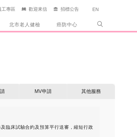
員工專區
歡迎來信
招標公告
EN
北市老人健檢
癌防中心
請
MV申請
其他服務
RB及臨床試驗合約及預算平行送審，縮短行政