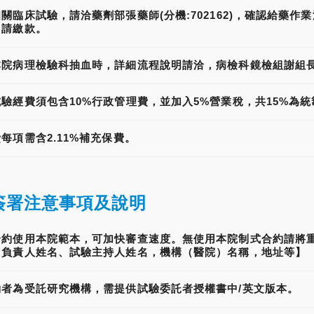
關臨床試驗，請洽藥劑部張藥師(分機:702162)，確認給藥
申請繳款。
院病理檢驗科抽血時，詳細流程說明請洽，病檢科鏡檢組謝組長(分機
驗經費須包含10%行政管理費，並加入5%營業稅，共15%為
每項需含2.11%補充保費。
簽署注意事項及說明
合約使用本院範本，可加快審查速度。無使用本院制式合約請將
、負責人姓名、試驗主持人姓名，機構（醫院）名稱，地址等】
約者為受託研究機構，需提供試驗委託者授權書中/英文版本。