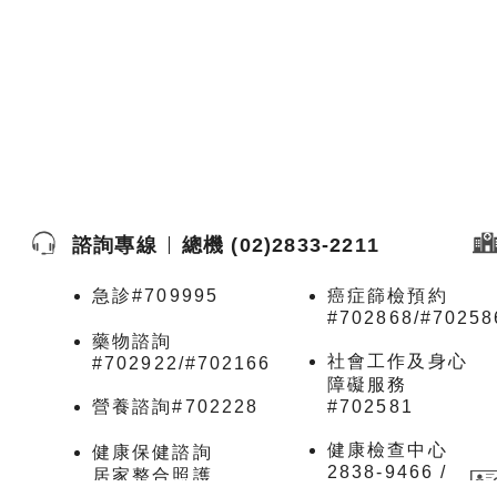
諮詢專線
總機 (02)2833-2211
急診#709995
癌症篩檢預約
#702868/#70258
藥物諮詢
社會工作及身心
#702922/#702166
障礙服務
營養諮詢#702228
#702581
健康檢查中心
健康保健諮詢
2838-9466 /
居家整合照護
2838-9488