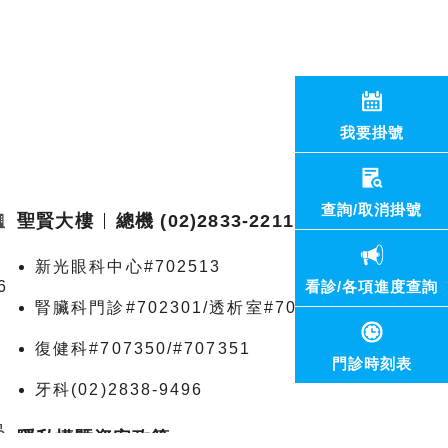
我要掛號
查詢/取消掛號
聖賢大樓
總機 (02)2833-2211
新光眼科中心#702513
6
看診/各項進度查詢
腎臟科門診#702301/透析室#703390
復健科#707350/#707351
門診時刻表
牙科(02)2838-9496
隱私權暨資安政策