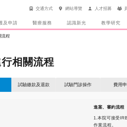
交通方式
網站導覽
人才招募
護及申請
醫療服務
認識新光
教學研究
關流程
進行相關流程
試驗繳款及退款
試驗門診操作
費用申
進案、審約流程
1.本院可接受I
作業流程。