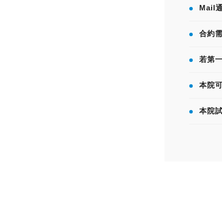
Mai
合約
若第
本院
本院