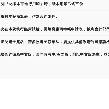
l通知『此版本可進行用印』時，紙本用印乙式三份。
需檢附本院預算表，作為合約附件。
一次在本院執行臨床試驗，需填寫廠商轉帳申請表，以利會計部
可接受電子簽名，請參照電子簽章法，須提供具備政府許可憑證
試驗合約須為中文版；若同時有中/英文版，則以中文版為主，並