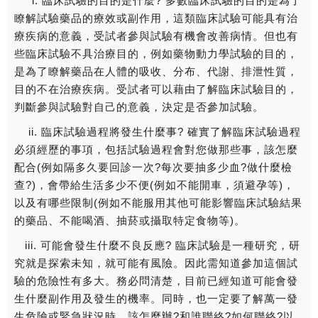
i. 臨床試驗的目的是什麼? 多數臨床試驗的目的是為了
瞭解試驗藥品的療效或副作用，這類臨床試驗可能具有治
療疾病的意義，受試者參與試驗有機會改善病情。但也有
些臨床試驗不具治療目的，例如藥物動力學試驗的目的，
是為了瞭解藥品在人體的吸收、分布、代謝、排泄性質，
目的不在治療疾病。受試者可以藉由了解臨床試驗目的，
判斷參與試驗對自己的意義，決定是否參加試驗。
ii. 臨床試驗過程將發生什麼事? 確實了解臨床試驗過程
必須經歷的事項，包括試驗過程會對您做那些事，該怎麼
配合(例如隔多久要回診一次?每次要抽多少血?做什麼檢
查?)，會帶給生活多少不便(例如不能開車，須避孕等)，
以及有哪些限制(例如不能服用其他可能影響臨床試驗結果
的藥品、不能喝酒、抽菸或攝取特定食物等)。
iii. 可能會發生什麼不良反應? 臨床試驗是一種研究，研
究就是探索未知，就可能有風險。因此需知道參加這個試
驗的危險性有多大。務必問清楚，目前已經知道可能會發
生什麼副作用及發生的機率。同時，也一定要了解萬一發
生危險或緊急狀況時，該怎麼辦?和誰聯絡?如何聯絡?以