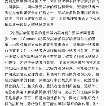
委員是醫療機構外部人士，藉由醫學和非醫學背景委員的
共同參與，共同維護受試者的權益和安全。受理受試者申
訴也是倫理審查會的任務之一，受試者參與臨床試驗若有
疑問，可以向審查會提出。
註：本院倫理審查會之正式名
稱為新光醫院人體試驗委員會
(2) 受試者同意書的意義與內容為何? 受試者同意書
(Informed Consent)記載受試者參與試驗應該知道的事
項，內容必須經過倫理審查會審查通過，是維護受試者權
益的重要文件。受試者必須謹慎閱讀受試者同意書，在聽
完研究人員的說明及問過所有問題，確實了解臨床試驗之
利弊後，才簽署受試者同意書。 受試者同意書的內容通常
包括臨床試驗背景介紹、試驗方法與程序、可能導致的副
作用或危險及處理方法、其他可能的治療方法與說明、預
期試驗效果與利益、試驗進行中的禁忌與限制、維護隱私
機密的方式、賠償內容、受試者之權利與義務、聲明等。
若您有興趣了解或參與臨床試驗時，必須先知道臨床試驗
不是非參加不可，而是自願性參加的，因此在聽取研究人
員的說明時，除特別注意可能的風險(帶來的副作用、對生