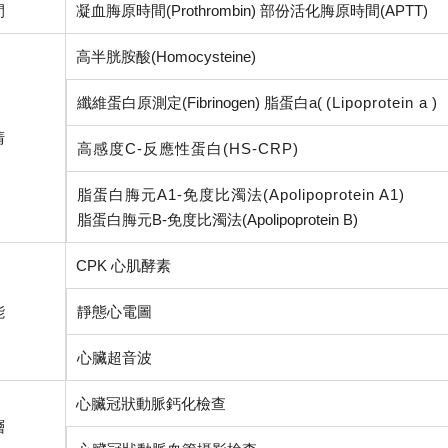
間
凝血脢原時間
(Prothrombin)
部份活化脢原時間
(APTT)
高半胱胺酸
(Homocysteine)
纖維蛋白原測定
(Fibrinogen) 脂蛋白a(
(Lipoprotein a
)
清
高感度C-反應性蛋白(HS-CRP)
脂蛋白脢元A1-免度比濁法(Apolipoprotein A1)
脂蛋白脢元
B-
免度比濁法
(Apolipoprotein B)
CPK
心肌酵素
能
靜態心電圖
心臟超音波
心臟冠狀動脈鈣化檢查
層