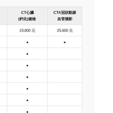
CT
心臟
CTA
冠狀動脈
(鈣化)健檢
血管攝影
19,800
元
25,600
元
●
●
●
●
●
●
●
●