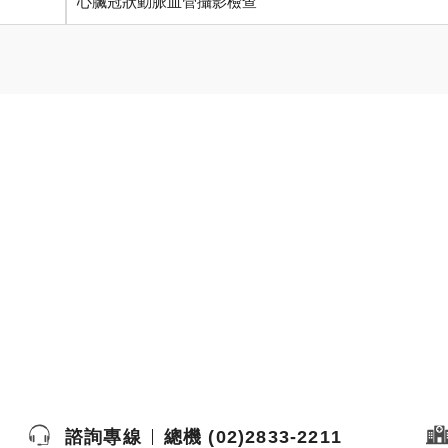
心臟冠狀動脈血管攝影檢查
諮詢專線
總機 (02)2833-2211