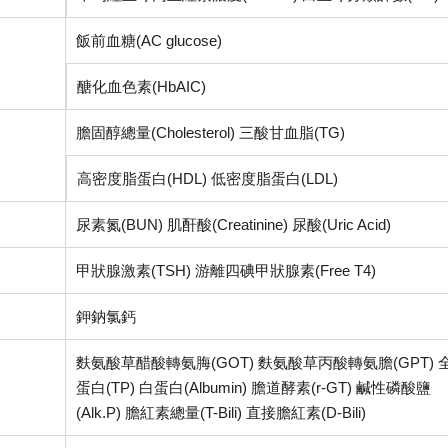
飯前血糖
(AC glucose)
醣化血色素
(HbAIC)
膽固醇總量
(Cholesterol)
三酸甘血脂
(TG)
高密度脂蛋白
(HDL)
低密度脂蛋白
(LDL)
尿素氮
(BUN)
肌酐酸
(Creatinine)
尿酸
(Uric Acid)
甲狀腺激素
(TSH)
游離四碘甲狀腺素
(Free T4)
鉀鈉氯鈣
麩氨酸草醋酸轉氨脢
(GOT)
麩氨酸草丙酸轉氨膽
(GPT)
蛋白
(TP)
白蛋白
(Albumin)
膽道酵素
(r-GT)
鹹性磷酸鹽
(Alk.P)
膽紅素總量
(T-Bili)
直接膽紅素
(D-Bili)