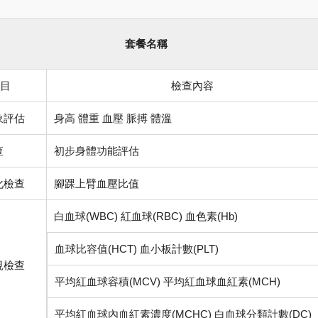
套餐名稱
目
檢查內容
象評估
身高 體重 血壓 脈搏 體溫
查
初步身體功能評估
化檢查
腳踝上臂血壓比值
白血球
(WBC)
紅血球
(RBC)
血色素
(Hb)
血球比容值
(HCT)
血小板計數
(PLT)
規檢查
平均紅血球容積
(MCV)
平均紅血球血紅素
(MCH)
平均紅血球內血紅素濃度
(MCHC)
白血球分類計數
(DC)