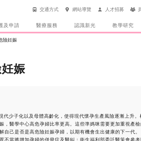
交通方式
網站導覽
人才招募
護及申請
醫療服務
認識新光
教學研究
危險妊娠
險妊娠
少子化以及母體高齡化，使得現代懷孕生產風險逐漸上升。根
娠，醫學中心高危孕婦比率更高。這些準媽咪需要更加重視產檢
解自己是否是高危險妊娠孕婦，以期有機會生出健康的下一代。 目
置不當將增加孕婦的併發症及醫糾；衛生福利部委託醫策會參考