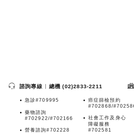
諮詢專線
總機 (02)2833-2211
急診#709995
癌症篩檢預約
#702868/#70258
藥物諮詢
社會工作及身心
#702922/#702166
障礙服務
營養諮詢#702228
#702581