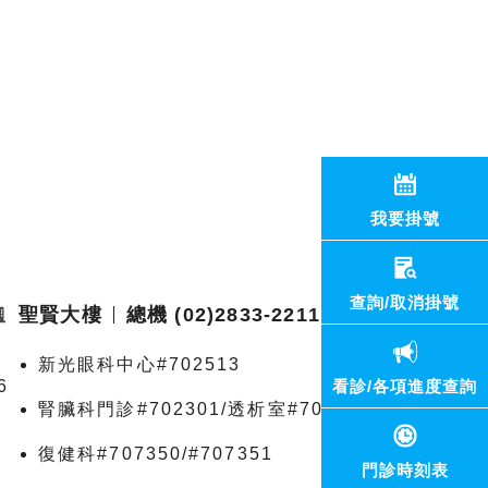
我要掛號
查詢/取消掛號
聖賢大樓
總機 (02)2833-2211
新光眼科中心#702513
6
看診/各項進度查詢
腎臟科門診#702301/透析室#703390
復健科#707350/#707351
門診時刻表