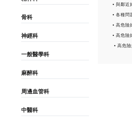
• 與鄰
• 各種
骨科
• 高危
神經科
• 高危
• 高危
一般醫學科
麻醉科
周邊血管科
中醫科