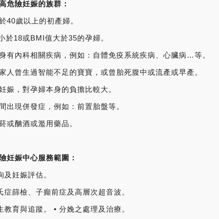
高危險妊娠的族群：
於40歲以上的初產婦。
值小於18或BMI值大於35的孕婦。
身有內科相關疾病，例如：自體免疫系統疾病、心臟病…等。
家人曾生過智能不足的寶寶，或曾胎死腹中或流產或早產。
妊娠，對孕婦本身的負擔比較大。
間出現併發症，例如：前置胎盤等。
菸或酗酒或濫用藥品。
險妊娠中心服務範圍：
諮詢及妊娠評估。
唐氏症篩檢、子癲前症及高層次超音波。
衛生教育與追蹤。 • 分娩之處理及治療。