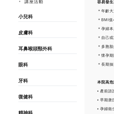
講座活動
容易發生
＊年齡大
小兒科
＊BMI
＊孕婦本
皮膚科
＊自己或
＊多胞胎
耳鼻喉頭頸外科
＊懷孕期
眼科
＊長期抽
牙科
本院高危
• 產前
復健科
• 早期
• 孕婦
精神科