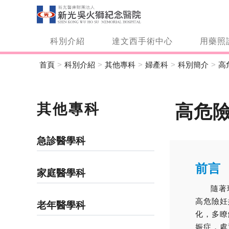
科別介紹
達文西手術中心
用藥照
首頁
科別介紹
其他專科
婦產科
科別簡介
高
其他專科
高危
急診醫學科
前言
家庭醫學科
隨著現代
高危險妊
老年醫學科
化，多瞭
娠症，處