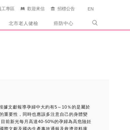
員工專區
歡迎來信
招標公告
EN
北市老人健檢
癌防中心
據文獻報導孕婦中大約有5～10％的是屬於
的重要性，同時也應該多注意自己的身體變
前新光每月高達40-50%的孕婦為高危險妊
國際文獻及國內生產事故通報及救濟資料庫、