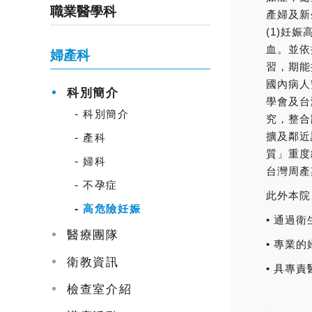
職業醫學科
產婦及新
(1)妊
血。並依
婦產科
習，期能
國內病人
科別簡介
學會及台
科別簡介
究，整合
擴及鄰近
產科
質」重度
婦科
台灣周產
不孕症
此外本院
高危險妊娠
• 通過
醫療團隊
• 專業
衛教資訊
• 具專
檢查室介紹