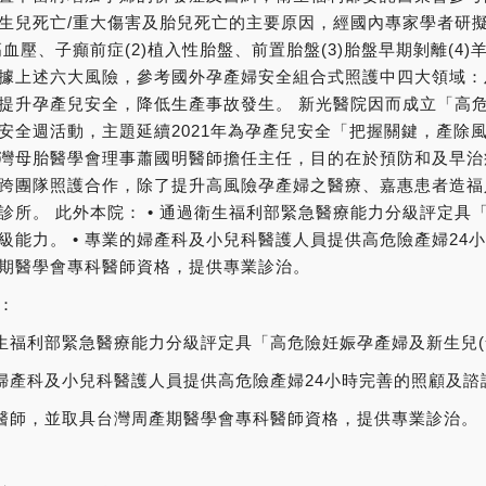
生兒死亡/重大傷害及胎兒死亡的主要原因，經國內專家學者研
娠高血壓、子癲前症(2)植入性胎盤、前置胎盤(3)胎盤早期剝離(4)
據上述六大風險，參考國外孕產婦安全組合式照護中四大領域：
提升孕產兒安全，降低生產事故發生。 新光醫院因而成立「高危
安全週活動，主題延續2021年為孕產兒安全「把握關鍵，產除
灣母胎醫學會理事蕭國明醫師擔任主任，目的在於預防和及早治
跨團隊照護合作，除了提升高風險孕產婦之醫療、嘉惠患者造福
診所。 此外本院： • 通過衛生福利部緊急醫療能力分級評定具
級能力。 • 專業的婦產科及小兒科醫護人員提供高危險產婦24小
期醫學會專科醫師資格，提供專業診治。
：
衛生福利部緊急醫療能力分級評定具「高危險妊娠孕產婦及新生兒
的婦產科及小兒科醫護人員提供高危險產婦24小時完善的照顧及
責醫師，並取具台灣周產期醫學會專科醫師資格，提供專業診治。