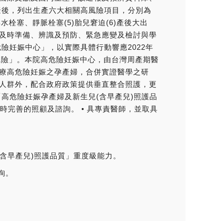
擬後，列出生產六大相關高風險項目，分別為
羊水栓塞、靜脈栓塞(5)胎兒窘迫(6)產後大出
及時準備、辨識及預防、緊急應變及檢討與學
險妊娠中心」，以實際具體行動響應2022年
風險」。本院高危險妊娠中心，由台灣周產期醫
療高危險妊娠之孕產婦，合併實證醫學之研
人群外，配合政府政策提供垂直整合照護，更
「高危險妊娠孕產婦及新生兒(含早產兒)照護品
時完善的照顧及諮詢。 • 具專責醫師，並取具
(含早產兒)照護品質」重度級能力。
諮詢。