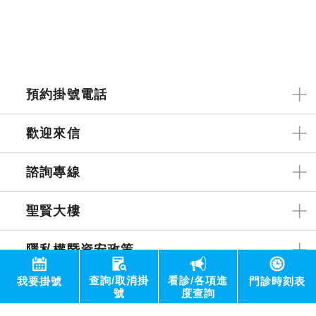
預約掛號電話
歡迎來信
諮詢專線
聖賢大樓
隱私權暨資安政策
查詢/取消掛
看診/各項進
我要掛號
門診時刻表
網站內容為新光醫院所有未經許可 請勿任意轉載 ｜ 最佳解析
號
度查詢
度為1440x768 | 維護者：資訊部